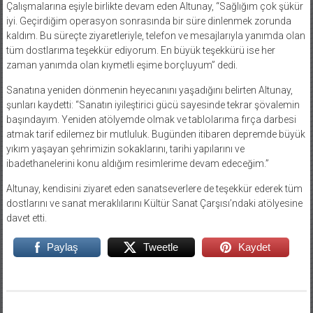
Çalışmalarına eşiyle birlikte devam eden Altunay, “Sağlığım çok şükür
iyi. Geçirdiğim operasyon sonrasında bir süre dinlenmek zorunda
kaldım. Bu süreçte ziyaretleriyle, telefon ve mesajlarıyla yanımda olan
tüm dostlarıma teşekkür ediyorum. En büyük teşekkürü ise her
zaman yanımda olan kıymetli eşime borçluyum” dedi.
Sanatına yeniden dönmenin heyecanını yaşadığını belirten Altunay,
şunları kaydetti: “Sanatın iyileştirici gücü sayesinde tekrar şövalemin
başındayım. Yeniden atölyemde olmak ve tablolarıma fırça darbesi
atmak tarif edilemez bir mutluluk. Bugünden itibaren depremde büyük
yıkım yaşayan şehrimizin sokaklarını, tarihi yapılarını ve
ibadethanelerini konu aldığım resimlerime devam edeceğim.”
Altunay, kendisini ziyaret eden sanatseverlere de teşekkür ederek tüm
dostlarını ve sanat meraklılarını Kültür Sanat Çarşısı’ndaki atölyesine
davet etti.
Paylaş
Tweetle
Kaydet