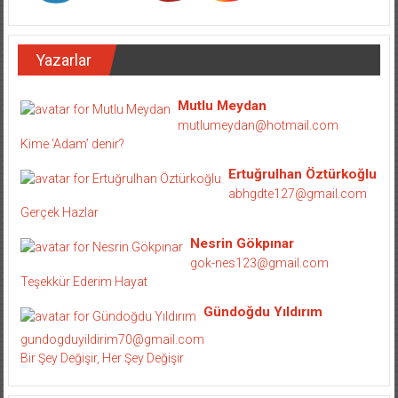
Yazarlar
Mutlu Meydan
mutlumeydan@hotmail.com
Kime ‘Adam’ denir?
Ertuğrulhan Öztürkoğlu
abhgdte127@gmail.com
Gerçek Hazlar
Nesrin Gökpınar
gok-nes123@gmail.com
Teşekkür Ederim Hayat
Gündoğdu Yıldırım
gundogduyildirim70@gmail.com
Bir Şey Değişir, Her Şey Değişir