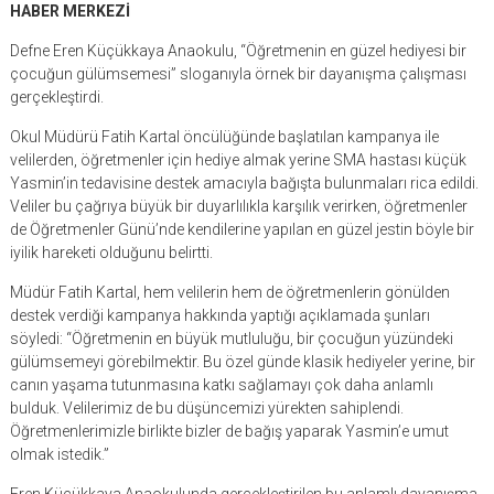
HABER MERKEZİ
Defne Eren Küçükkaya Anaokulu, “Öğretmenin en güzel hediyesi bir
çocuğun gülümsemesi” sloganıyla örnek bir dayanışma çalışması
gerçekleştirdi.
Okul Müdürü Fatih Kartal öncülüğünde başlatılan kampanya ile
velilerden, öğretmenler için hediye almak yerine SMA hastası küçük
Yasmin’in tedavisine destek amacıyla bağışta bulunmaları rica edildi.
Veliler bu çağrıya büyük bir duyarlılıkla karşılık verirken, öğretmenler
de Öğretmenler Günü’nde kendilerine yapılan en güzel jestin böyle bir
iyilik hareketi olduğunu belirtti.
Müdür Fatih Kartal, hem velilerin hem de öğretmenlerin gönülden
destek verdiği kampanya hakkında yaptığı açıklamada şunları
söyledi: “Öğretmenin en büyük mutluluğu, bir çocuğun yüzündeki
gülümsemeyi görebilmektir. Bu özel günde klasik hediyeler yerine, bir
canın yaşama tutunmasına katkı sağlamayı çok daha anlamlı
bulduk. Velilerimiz de bu düşüncemizi yürekten sahiplendi.
Öğretmenlerimizle birlikte bizler de bağış yaparak Yasmin’e umut
olmak istedik.”