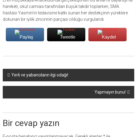
Eren Küçükkaya Anaokulunda gerçekleştirilen bu anlamlı dayanışma
hareketi, okul camiası tarafından büyük takdir toplarken, SMA
hastası Yasmin’in tedavisine katkı sunan her destekçinin yüreklere
dokunan bir iyilik zincirinin parçası olduğu vurgulandı.
Paylaş
Tweetle
Kaydet
Yazı
Yerli ve yabancıların ilgi odağı!
dolaşımı
Yapmayın bunu!
Bir cevap yazın
E-posta hesabınız yayımlanmayacak.
Gerekli alanlar
*
ile