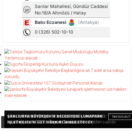
TÜRKIYE TAŞKÖMÜRÜ KURUMU GENEL MÜDÜRLÜĞÜ
KAYSERI BÜYÜKŞEHIR BELEDIYE BAŞKANLIĞINA
DÜZCE ÜNIVERSITESI 157 SÖZLEŞMELI PERSONEL
ŞANLIURFA BÜYÜKŞEHIR BELEDIYESI LUNAPARK
Daha fazla oku
Daha fazla oku
Daha fazla oku
Daha fazla oku
SIGORTA EKSPERLIĞI KURSUNA İLIŞKIN DUYURU
Copyright © 2026
Özyurt Gazetesi
. Tüm hakları saklıdır.
MÜFETTIŞ YARDIMCISI ALACAK
AIT 7 ADET ARSA SATIŞA SUNULDU
ALACAK
IŞLETMESININ ÜST HAKKINI IHALE EDECEK
Daha fazla oku