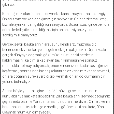
çıkmaz.
Kan bağımız olan insanları sevmekle karıştırmayın ama bu sevgiyi.
Onları sevmeye kodlandığımız için seviyoruz. Onlar bizi temsil ettiği,
bizimle aynı kandan geldiği için seviyoruz. Sözün özü, içinde ben olan
cümlelerle ilişkilendirebildiğimiz için onları seviyoruz ya da
sevdiğimizi sanıyoruz.
Gerçek sevgi, başkalarının arzusunu kendi arzumuzmuş gibi
benimsemek ve onları yerine getirmek için çalışmaktır. Dışımızdaki
gerçek dünyaya doğmak, gözümüzün üstündeki perdenin
kaldırılmasını, kalbimizi kaplayan taşın kırılmasını ve sonsuz
mutlulukla dolmayı istiyorsak, önce kendimizi ne kadar sevdiğimizi
keşfetmeli, sonrasında ise başkalarını en az kendimiz kadar sevmeli,
onlara doğanın sürekli verdiği gibi vermeli, onları doldurmanın bir
yolunu bulmalıyız.
Ancak böyle yaparak içine düştüğümüz algı cehenneminden
kurtulabilir ve hakikate doğabiliriz. Zira başkalarını sevmek dediğimiz
şey aslında bizimle Yaradan arasında duran merdiven. O merdivenin
basamaklarını tek tek inşa etmedikçe görünen o ki hakikate, O’na
ulaşmak mümkün olmayacak.