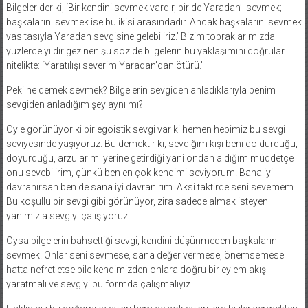
Bilgeler der ki, ‘Bir kendini sevmek vardır, bir de Yaradan’ı sevmek;
başkalarını sevmek ise bu ikisi arasındadır. Ancak başkalarını sevmek
vasıtasıyla Yaradan sevgisine gelebiliriz.’ Bizim topraklarımızda
yüzlerce yıldır gezinen şu söz de bilgelerin bu yaklaşımını doğrular
nitelikte: ‘Yaratılışı severim Yaradan’dan ötürü.’
Peki ne demek sevmek? Bilgelerin sevgiden anladıklarıyla benim
sevgiden anladığım şey aynı mı?
Öyle görünüyor ki bir egoistik sevgi var ki hemen hepimiz bu sevgi
seviyesinde yaşıyoruz. Bu demektir ki, sevdiğim kişi beni doldurduğu,
doyurduğu, arzularımı yerine getirdiği yani ondan aldığım müddetçe
onu sevebilirim, çünkü ben en çok kendimi seviyorum. Bana iyi
davranırsan ben de sana iyi davranırım. Aksi taktirde seni sevemem.
Bu koşullu bir sevgi gibi görünüyor, zira sadece almak isteyen
yanımızla sevgiyi çalışıyoruz.
Oysa bilgelerin bahsettiği sevgi, kendini düşünmeden başkalarını
sevmek. Onlar seni sevmese, sana değer vermese, önemsemese
hatta nefret etse bile kendimizden onlara doğru bir eylem akışı
yaratmalı ve sevgiyi bu formda çalışmalıyız.