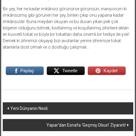
Bir şey, her ne kadar imkânsız görünürse görünsün, inanıyorum ki
imkânsızmış gibi görünen her şey, birileri çıkıp onu yapana kadar
imkânsızdır. Buna meydan okuyan ve bu duvarı yıkan pek çok
bilgenin olduğunu bilmek, kısıtlanmış ve koşullanmış zihinlere atılan
en kuvvetli tokat ve böyle bir tokattan daha önemli bir hediye de yok!
Demek ki zihnimizi okşayıp bizi avutanlar yerine zihnimize tokat
atanlarla dost olmalı ve o dostluğu çalışmalı…
Paylaş
Tweetle
Kaydet
Yazı
Yeni Dünyanın Nesli
dolaşımı
Yapar’dan Esnafa ‘Geçmiş Olsun’ Ziyareti!