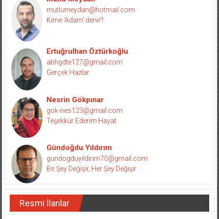
mutlumeydan@hotmail.com
Kime ‘Adam’ denir?
Ertuğrulhan Öztürkoğlu
abhgdte127@gmail.com
Gerçek Hazlar
Nesrin Gökpınar
gok-nes123@gmail.com
Teşekkür Ederim Hayat
Gündoğdu Yıldırım
gundogduyildirim70@gmail.com
Bir Şey Değişir, Her Şey Değişir
Resmi İlanlar