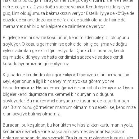
Haklısınız bu doğamıza aykırı hem de çok aykırı zira bizler vermekten
nefret ediyoruz. Oysa doğa sadece veriyor. Kendi dışımızda işleyen
güç, kim olduğumuza bakmaksızın veriyor üstelik. İyiye de kötüye de
güzele de çirkine de zengine de fakire de sadık olana da haine de
merhamet sahibi olan kalplere de zalimlere de veriyor.
Bilgeler, kendini sevme koşulunun, kendimizden bile gizli olduğunu
söylüyor. O koşula gelmenin ise çok ciddi bir iç çalışma ve doğru
eylem adımları gerektirdiğini ekliyorlar. Çünkü biz insanlar, kendi
dışımızdaki dünyayı ve hatta kendimizi sadece ve sadece kendi
kusurlu aynamızdan görebiliyoruz.
Kişi sadece kendinde olanı görebiliyor. Dışımızda olan herhangi bir
şeyi, eğer onunla ilgili bir deneyimimiz yoksa göremiyor ve
hissedemiyoruz. Hissedemediğimizi de var kabul edemiyoruz. Oysa
bilgeler kendi dışımızda mükemmel bir dünyanın olduğunu
söylüyorlar. Bu mükemmel dünyada ne kusur ne de kusurlu insan
var. Bizim bunu görmekten mahrum olmamızın sebebi ise, kendimize
olan sevgiye batmış olmamız.
Buradan, bu koşuldan, bu körlükten ve hissizlikten kurtulmanın yolu,
kendimizi sevmek yerine başkalarını sevmek diyorlar. Başkalarını
onları yapandan dolayı sevmek! Zira kusursuz olandan kusurlu işler